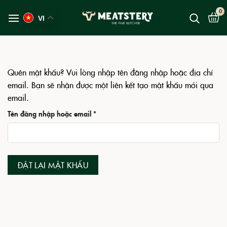
Bỏ
qua
VI
nội
dung
Quên mật khẩu? Vui lòng nhập tên đăng nhập hoặc địa chỉ
email. Bạn sẽ nhận được một liên kết tạo mật khẩu mới qua
email.
Bắt
Tên đăng nhập hoặc email
*
buộc
ĐẶT LẠI MẬT KHẨU